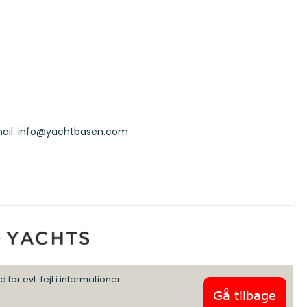
ail:
info@yachtbasen.com
or evt. fejl i informationer.
Gå tilbage