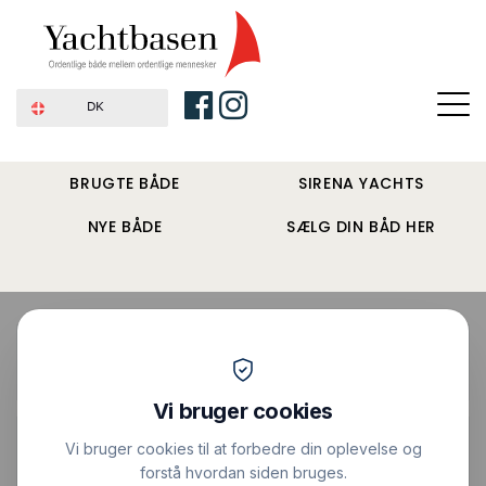
DK
BRUGTE BÅDE
SIRENA YACHTS
NYE BÅDE
SÆLG DIN BÅD HER
Forside
›
Motorbåde
›
Aquastar Fiskebåd
Pris : 115.000 DKK
|
Vis alle billeder