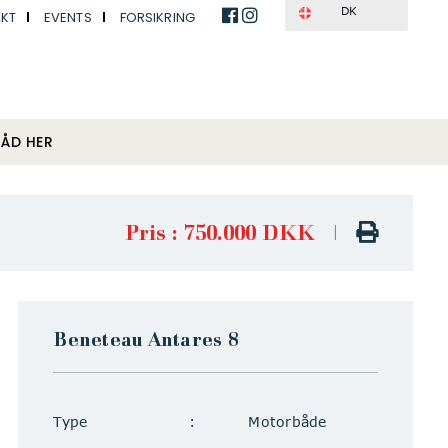
DK
KT
EVENTS
FORSIKRING
BÅD HER
Pris : 750.000 DKK
|
Beneteau Antares 8
Vis alle billeder
Type
Motorbåde