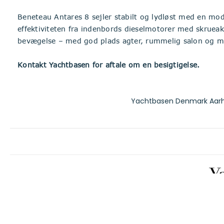
Beneteau Antares 8 sejler stabilt og lydløst med en mo
effektiviteten fra indenbords dieselmotorer med skrueak
bevægelse – med god plads agter, rummelig salon og mas
Kontakt Yachtbasen for aftale om en besigtigelse.
Yachtbasen Denmark Aarh
Oplysninger om båd og udstyr