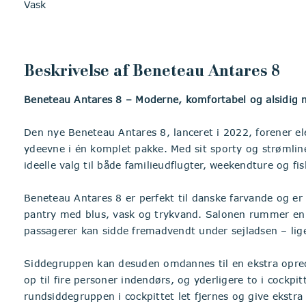
Vask
Beskrivelse af Beneteau Antares 8
Beneteau Antares 8 – Moderne, komfortabel og alsidig m
Den nye Beneteau Antares 8, lanceret i 2022, forener e
ydeevne i én komplet pakke. Med sit sporty og strømlin
ideelle valg til både familieudflugter, weekendture og fis
Beneteau Antares 8 er perfekt til danske farvande og er
pantry med blus, vask og trykvand. Salonen rummer en 
passagerer kan sidde fremadvendt under sejladsen – lige
Siddegruppen kan desuden omdannes til en ekstra opredni
op til fire personer indendørs, og yderligere to i cockpi
rundsiddegruppen i cockpittet let fjernes og give ekstra