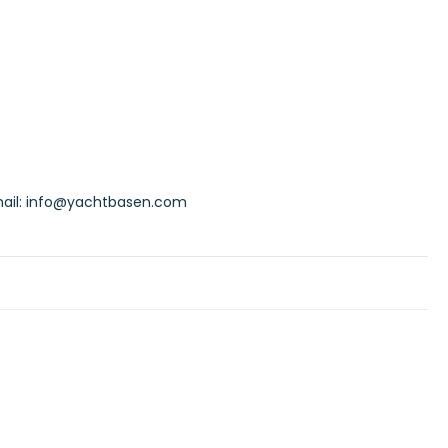
ail:
info@yachtbasen.com
or evt. fejl i informationer.