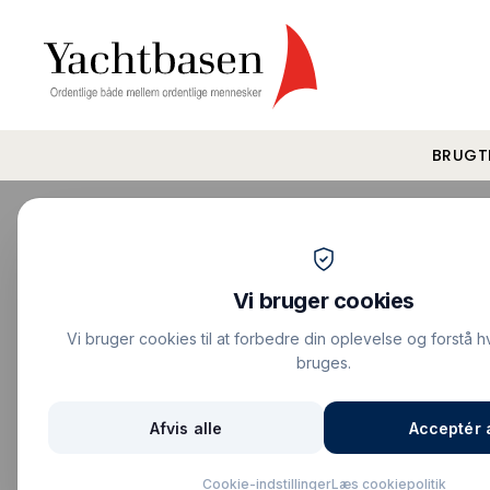
BRUGT
Forside
›
Motorbåde
›
Beneteau Antare
Vis alle billeder