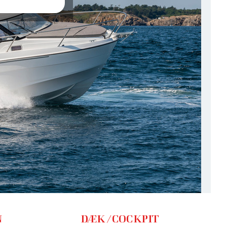
N
DÆK/COCKPIT