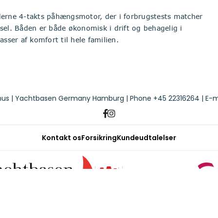
derne 4-takts påhængsmotor, der i forbrugstests matcher
sel. Båden er både økonomisk i drift og behagelig i
ser af komfort til hele familien.
us | Yachtbasen Germany Hamburg | Phone
+45 22316264
| E-m
Kontakt os
Forsikring
Kundeudtalelser
 er givet til Yacht Basen af bådens ejer. Yachtbasen tager forbehold f