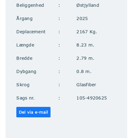
Beliggenhed
Østjylland
Årgang
2025
Deplacement
2167 Kg.
Længde
8.23 m.
Bredde
2.79 m.
Dybgang
0.8 m.
Skrog
Glasfiber
Sags nr.
105-4920625
Del via e-mail