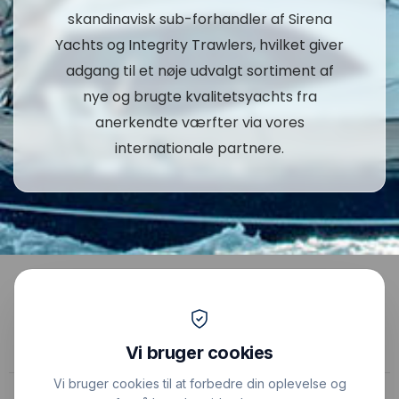
skandinavisk sub-forhandler af Sirena
Yachts og Integrity Trawlers, hvilket giver
adgang til et nøje udvalgt sortiment af
nye og brugte kvalitetsyachts fra
anerkendte værfter via vores
internationale partnere.
Yachtbasen Denmark Aarhus | Yachtbasen Germany
Hamburg | Phone
+45 22316264
| E-mail:
info@yachtbasen.com
Kontakt os
Forsikring
Kundeudtalelser