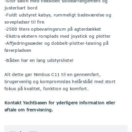
-Stor salon med fleksibelt siddearrangement og
justerbart bord
-Fuldt udstyret kabys, rummeligt badeværelse og
sovepladser til fire
-2500 liters opbevaringsrum på agterdækket
-Ekstra ekstern rorsplads med joystick og plotter
-Affjedringssæder og dobbelt-plotter-løsning på
førerpladsen
-Båden har en lang udstyrsliste!
Alt dette gør Nimbus C11 til en gennemført,
brugervenlig og kompromisløs helårsbåd med stort
fokus på kvalitet, funktion og komfort.
Kontakt Yachtbasen for yderligere information eller
aftale om fremvisning.