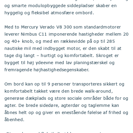
og smarte modulopbyggede siddepladser skaber en
hyggelig og fleksibel atmosfære ombord.
Med to Mercury Verado V8 300 som standardmotorer
leverer Nimbus C11 imponerende hastigheder mellem 20
og 40+ knob, og med en rækkevidde på op til 285
nautiske mil med indbygget motor, er den skabt til at
tage dig langt – hurtigt og komfortabelt. Skroget er
bygget til høj ydeevne med lav planingstærskel og
fremragende højhastighedsegenskaber.
Om bord kan op til 9 personer transporteres sikkert og
komfortabelt takket være den brede walk-around,
generøse dækplads og store sociale områder både for og
agter. De brede sidedøre, agterdør og taglemme kan
åbnes helt op og giver en enestående følelse af frihed og
åbenhed.