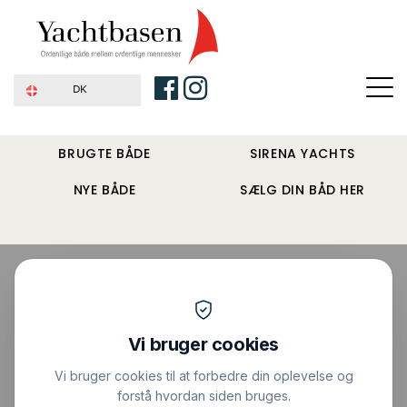
DK
BRUGTE BÅDE
SIRENA YACHTS
NYE BÅDE
SÆLG DIN BÅD HER
Forside
›
Motorbåde
›
Nimbus C11
Pris : 2.905.000 DKK
|
Vis alle billeder