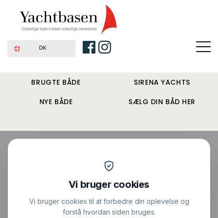
DK
BRUGTE BÅDE
SIRENA YACHTS
NYE BÅDE
SÆLG DIN BÅD HER
Forside
›
Sejlbåde
›
Apache 37 Sparkmann &
Stephens
Pris : 195.000 DKK
|